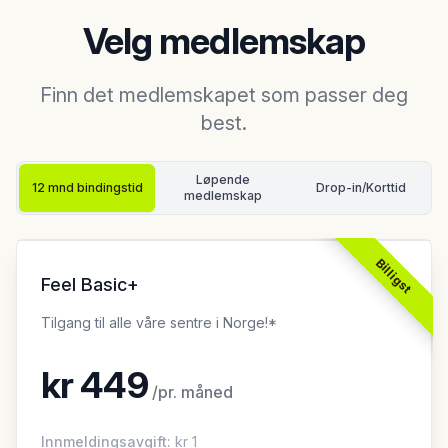
Velg medlemskap
Finn det medlemskapet som passer deg
best.
Løpende
12 mnd bindingstid
Drop-in
/Korttid
medlemskap
Billigst
Feel Basic+
Tilgang til alle våre sentre i Norge!*
kr
449
/
pr. måned
Innmeldingsavgift
:
kr
1