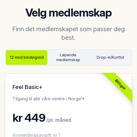
Velg medlemskap
Finn det medlemskapet som passer deg
best.
Løpende
12 mnd bindingstid
Drop-in
/Korttid
medlemskap
Billigst
Feel Basic+
Tilgang til alle våre sentre i Norge!*
kr
449
/
pr. måned
Innmeldingsavgift
:
kr
1