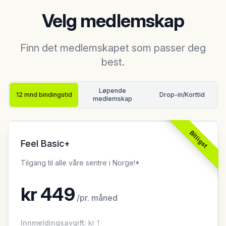
Velg medlemskap
Finn det medlemskapet som passer deg
best.
Løpende
12 mnd bindingstid
Drop-in
/Korttid
medlemskap
Billigst
Feel Basic+
Tilgang til alle våre sentre i Norge!*
kr
449
/
pr. måned
Innmeldingsavgift
:
kr
1