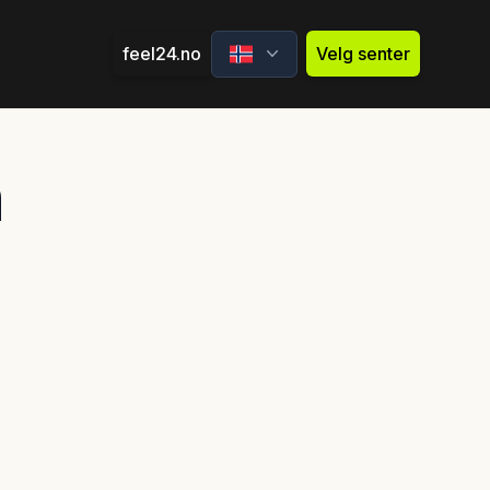
feel24.no
Velg senter
n