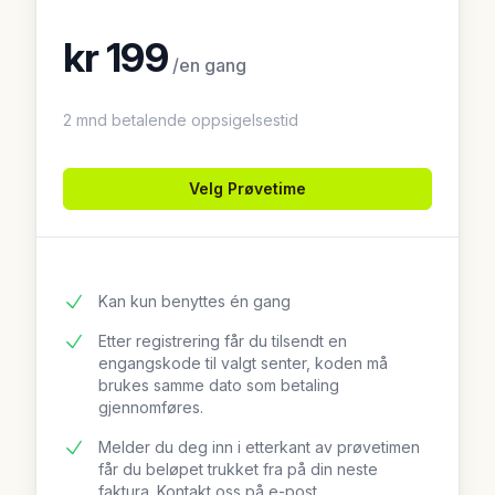
kr
199
/
en gang
2 mnd betalende oppsigelsestid
Velg
Prøvetime
Kan kun benyttes én gang
Etter registrering får du tilsendt en
engangskode til valgt senter, koden må
brukes samme dato som betaling
gjennomføres.
Melder du deg inn i etterkant av prøvetimen
får du beløpet trukket fra på din neste
faktura. Kontakt oss på e-post