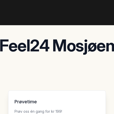
Feel24 Mosjøe
Prøvetime
Prøv oss én gang for kr 199!