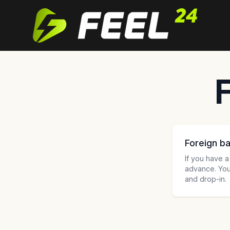
Feel24
Foreign b
If you have 
advance. You
and drop-in.