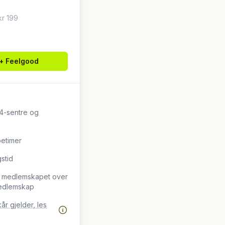
kr 199
 + Feelgood
24-sentre og
petimer
stid
år medlemskapet over
medlemskap
r gjelder, les