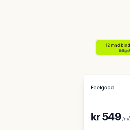
12 mnd bind
Billigs
Feelgood
kr
549
/
må