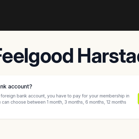
Feelgood Harsta
ank account?
a foreign bank account, you have to pay for your membership in
 can choose between 1 month, 3 months, 6 months, 12 months