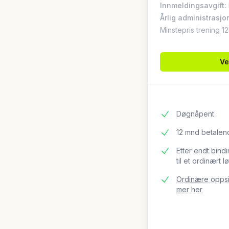
Innmeldingsavgift
:
Årlig administrasjo
Minstepris trening 1
Ve
Døgnåpent
12 mnd betalen
Etter endt bind
til et ordinær
Ordinære oppsig
mer her