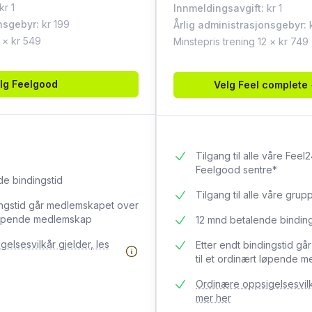
kr
1
Innmeldingsavgift
:
kr
1
nsgebyr:
kr 199
Årlig administrasjonsgebyr:
2 × kr 549
Minstepris trening 12 × kr 749
lg
Feelgood
Velg
Feel complete
Tilgang til alle våre Feel
Feelgood sentre*
de bindingstid
Tilgang til alle våre grup
ingstid går medlemskapet over
t løpende medlemskap
12 mnd betalende binding
elsesvilkår gjelder, les
Etter endt bindingstid g
til et ordinært løpende 
Ordinære oppsigelsesvilkå
mer her