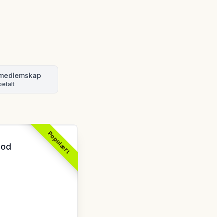
smedlemskap
etalt
Populært
ood