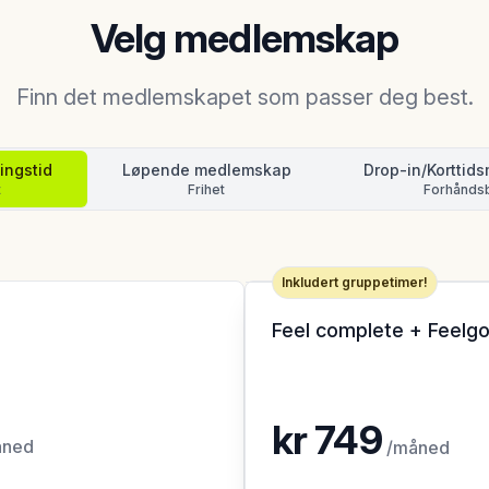
Velg medlemskap
Finn det medlemskapet som passer deg best.
ingstid
Løpende medlemskap
Drop-in
/Korttid
t
Frihet
Forhåndsb
Inkludert gruppetimer!
Feel complete + Feelg
kr
749
ned
/
måned