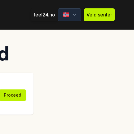
feel24.no
Velg senter
d
Proceed