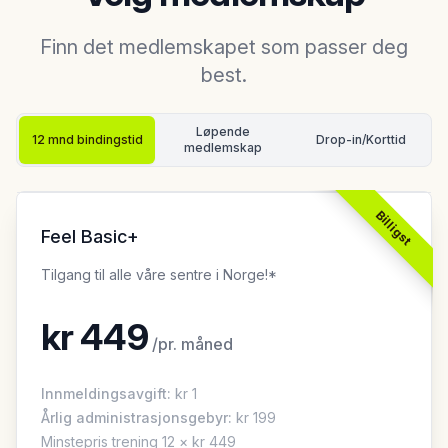
Finn det medlemskapet som passer deg
best.
Løpende
12 mnd bindingstid
Drop-in
/Korttid
medlemskap
Billigst
Feel Basic+
Tilgang til alle våre sentre i Norge!*
kr
449
/
pr. måned
Innmeldingsavgift
:
kr
1
Årlig administrasjonsgebyr:
kr 199
Minstepris trening 12 × kr 449