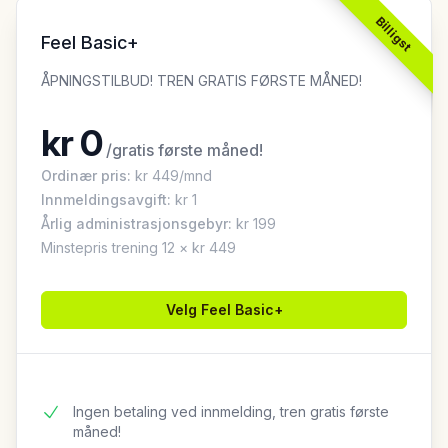
Billigst
Feel Basic+
ÅPNINGSTILBUD! TREN GRATIS FØRSTE MÅNED!
kr
0
/
gratis første måned!
Ordinær pris:
kr
449
/mnd
Innmeldingsavgift
:
kr
1
Årlig administrasjonsgebyr:
kr 199
Minstepris trening 12 × kr 449
Velg
Feel Basic+
Ingen betaling ved innmelding, tren gratis første
måned!